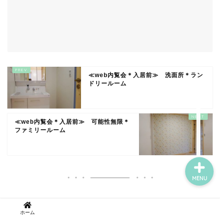
お掃除
家づくり
≪web内覧会＊入居前≫ 洗面所＊ラン
ドリールーム
いろいろお掃除
買ってよかったもの
≪web内覧会＊入居前≫ 可能性無限＊
ファミリールーム
MENU
キーワードから記事を探す
ホーム