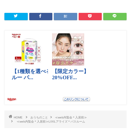
HOME
おうちのこと
≪web内覧会＊入居前≫
≪web内覧会＊入居前≫LIXILアライズ＊バスルーム