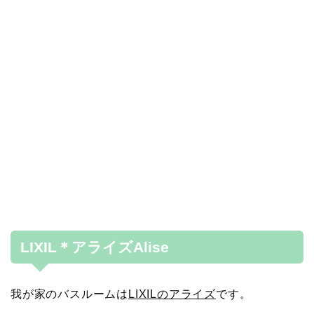
LIXIL＊アライズAlise
我が家のバスルームは
LIXILのアライズ
です。