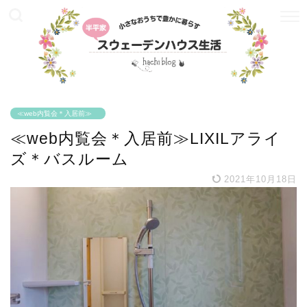
≪web内覧会＊入居前≫
≪web内覧会＊入居前≫LIXILアライ
ズ＊バスルーム
2021年10月18日