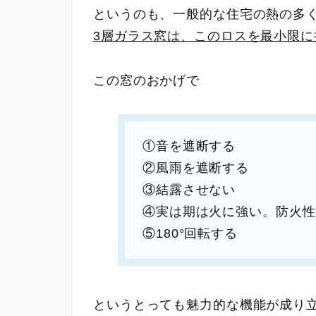
というのも、一般的な住宅の熱の多
3層ガラス窓は、このロスを最小限
この窓のおかげで
①音を遮断する
②風雨を遮断する
③結露させない
④実は期は火に強い。防火性
⑤180°回転する
というとっても魅力的な機能が成り立