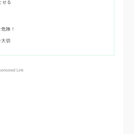
とせる
な危険！
番大切
ponsored Link