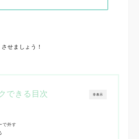
リさせましょう！
クできる目次
非表示
ーで外す
る