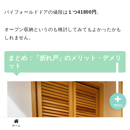
バイフォールドドアの値段は
１つ41800円
。
お掃除
オープン収納というのも検討してみてもよかったかも
しれません。
家づくり
いろいろお掃除
まとめ：「折れ戸」のメリット・デメリ
ット
買ってよかったもの
MENU
ホーム