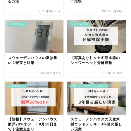
る方法
ー比較
2021年8月16日
2021年8月10日
入居後の暮らし
いろいろお掃除
スウェーデンハウスの夏は暑
【写真あり】タカギ浄水器の
い？現実と対策
シャワーヘッド分解掃除
2021年8月3日
2021年7月26日
入居後の暮らし
外構・シャッター・ウッドデッキ
【朗報】スウェーデンハウス
スウェーデンハウスの天然木
網戸20%オフ！！8月10日ま
製ウッドデッキ｜3年目の厳し
で｜注意点あり
い現実