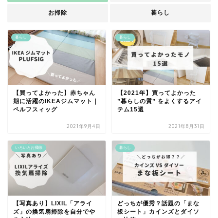
お掃除
暮らし
暮らし
暮らし
【買ってよかった】赤ちゃん
【2021年】買ってよかった
期に活躍のIKEAジムマット｜
”暮らしの質” をよくするアイ
ペルフスィッグ
テム15選
2021年9月4日
2021年8月31日
いろいろお掃除
暮らし
【写真あり】LIXIL「アライ
どっちが優秀？話題の「まな
ズ」の換気扇掃除を自分でや
板シート」カインズとダイソ